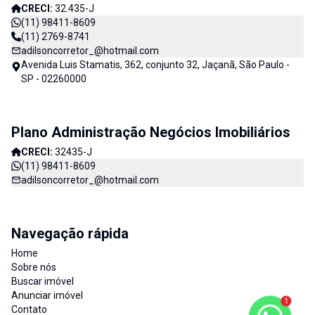
CRECI:
32.435-J
(11) 98411-8609
(11) 2769-8741
adilsoncorretor_@hotmail.com
Avenida Luis Stamatis, 362, conjunto 32, Jaçanã, São Paulo -
SP - 02260000
Plano Administração Negócios Imobiliários
CRECI:
32435-J
(11) 98411-8609
adilsoncorretor_@hotmail.com
Navegação rápida
Home
Sobre nós
Buscar imóvel
Anunciar imóvel
1
Contato