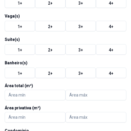
1
+
2
+
3
+
4
+
Vaga(s)
1
+
2
+
3
+
4
+
Suíte(s)
1
+
2
+
3
+
4
+
Banheiro(s)
1
+
2
+
3
+
4
+
Área total (m²)
Área privativa (m²)
Condomínio