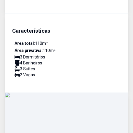
Características
Área total:
110
m²
Área privativa:
110
m²
3
Dormitório
s
4
Banheiro
s
3
Suíte
s
2
Vaga
s