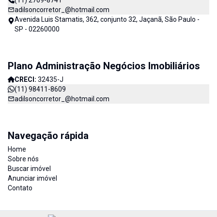
(11) 2769-8741
adilsoncorretor_@hotmail.com
Avenida Luis Stamatis, 362, conjunto 32, Jaçanã, São Paulo -
SP - 02260000
Plano Administração Negócios Imobiliários
CRECI:
32435-J
(11) 98411-8609
adilsoncorretor_@hotmail.com
Navegação rápida
Home
Sobre nós
Buscar imóvel
Anunciar imóvel
Contato