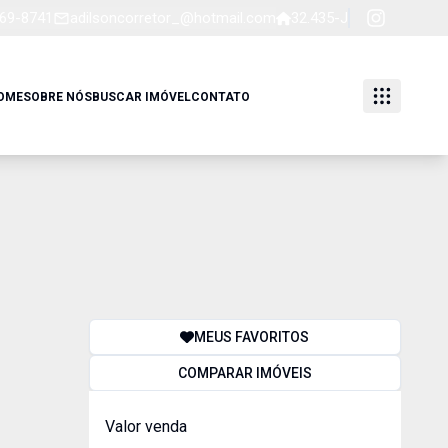
769-8741
adilsoncorretor_@hotmail.com
32.435-J
OME
SOBRE NÓS
BUSCAR IMÓVEL
CONTATO
MEUS FAVORITOS
COMPARAR IMÓVEIS
Valor venda