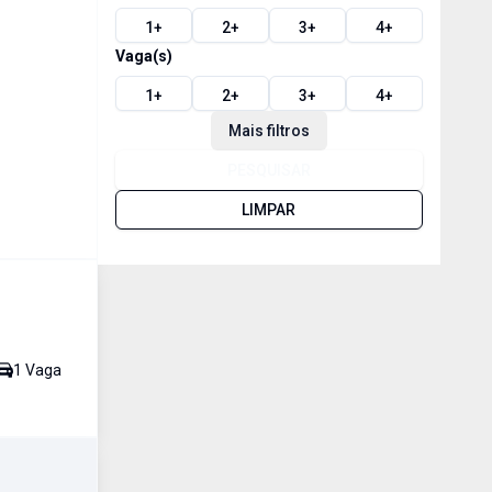
1
+
2
+
3
+
4
+
Vaga(s)
1
+
2
+
3
+
4
+
Mais filtros
PESQUISAR
LIMPAR
1
Vaga