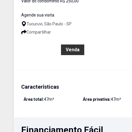
Valor do condomínio R$ 250,00
Agende sua visita.
Tucuruvi, São Paulo - SP
Compartilhar
R$ 400.000,00
Venda
Características
Área total:
47
m²
Área privativa:
47
m²
Financiamento Fácil