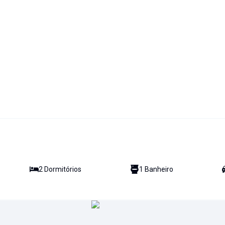
2
Dormitório
s
1
Banheiro