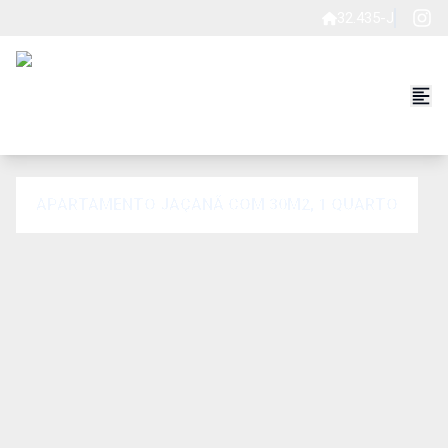
32.435-J
APARTAMENTO JAÇANÃ COM 30M2, 1 QUARTO