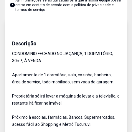
As informações serão utilizadas para que a nossa equipe possa
entrar em contato de acordo com a
política de privacidade e
termos de serviço
Apartamento
Venda
Cód:
113033
Descrição
CONDOMÍNIO FECHADO NO JAÇANÇA, 1 DORMITÓRIO,
30m², Á VENDA
Apartamento de 1 dormitório, sala, cozinha, banheiro,
área de serviço, todo mobiliado, sem vaga de garagem.
Proprietária só irá levar a máquina de levar e a televisão, o
restante irá ficar no imóvel.
Próximo à escolas, farmácias, Bancos, Supermercados,
acesso fácil ao Shopping e Metrô Tucuruvi.