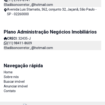
(11) 2769-8741
adilsoncorretor_@hotmail.com
Avenida Luis Stamatis, 362, conjunto 32, Jaçanã, São Paulo -
SP - 02260000
Plano Administração Negócios Imobiliários
CRECI:
32435-J
(11) 98411-8609
adilsoncorretor_@hotmail.com
Navegação rápida
Home
Sobre nós
Buscar imóvel
Anunciar imóvel
Contato