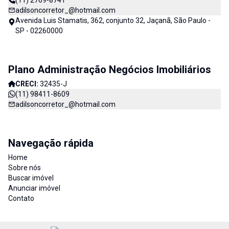
(11) 2769-8741
adilsoncorretor_@hotmail.com
Avenida Luis Stamatis, 362, conjunto 32, Jaçanã, São Paulo -
SP - 02260000
Plano Administração Negócios Imobiliários
CRECI:
32435-J
(11) 98411-8609
adilsoncorretor_@hotmail.com
Navegação rápida
Home
Sobre nós
Buscar imóvel
Anunciar imóvel
Contato